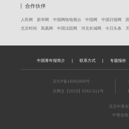
合作伙伴
人民网
新华网
中国网络电视台
中国网
中国日报网
北京时间
凤凰网
中国法院网
河北长城网
今日头条
中国青年报简介
|
联系方式
|
专题报价
京ICP备16062000号
京网文【2019】5352-611号
北京中青在
中青在线、