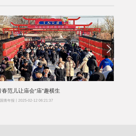
青春范儿让庙会“庙”趣横生
共赴一
国青年报
丨
2025-02-12 06:21:37
中国青年