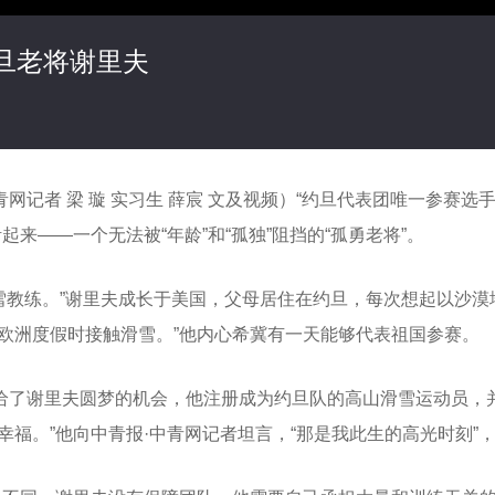
旦老将谢里夫
网记者 梁 璇 实习生 薛宸 文及视频）“约旦代表团唯一参赛选
来——一个无法被“年龄”和“孤独”阻挡的“孤勇老将”。
雪教练。”谢里夫成长于美国，父母居住在约旦，每次想起以沙漠
欧洲度假时接触滑雪。”他内心希冀有一天能够代表祖国参赛。
给了谢里夫圆梦的机会，他注册成为约旦队的高山滑雪运动员，
福。”他向中青报·中青网记者坦言，“那是我此生的高光时刻”，