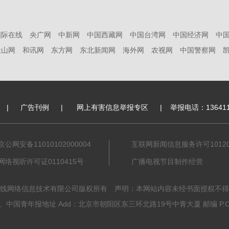
国际在线
央广网
中新网
中国西藏网
中国台湾网
中国经济网
中
天山网
和讯网
东方网
东北新闻网
海外网
农视网
中国警察网
|
广告刊例
|
网上有害信息举报专区
|
举报电话：136411
京公网安备11010102000004
互联网新闻信息服务许可101201
网络视听许可证0110415号
广播电视节目制作经营
线网络信息技术有限公司版权所有 声明：本网站内容未经书面授权不得
中国青年报地址 Add：北京市朝阳区东三环北路19号中青大厦 邮编 P.C. 