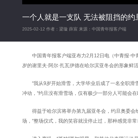
一个人就是一支队 无法被阻挡的约
2025-02-12
作者：梁璇 薛宸
来源：中国青年报客户端
中国青年报客户端亚布力2月12日电（中青报·中青
岁的谢里夫·阿尔·扎瓦伊德在哈尔滨亚冬会的形象鲜活起
“我从9岁开始滑雪，大学毕业后成了一名全职滑
冲动，“约旦没有滑雪场，仅有极少一部分人可能会在
得益于哈尔滨将举办第九届亚冬会，约旦奥委会
场，“整场仪式，我的笑容就没停止过，那种感觉非常幸