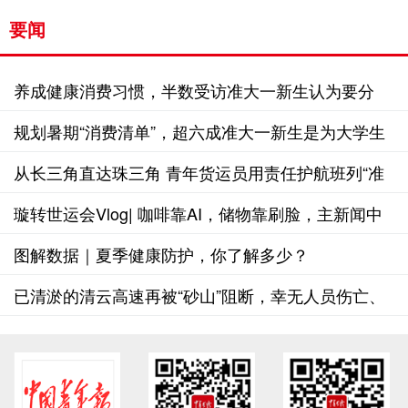
要闻
养成健康消费习惯，半数受访准大一新生认为要分
清“需要”和“想要”
规划暑期“消费清单”，超六成准大一新生是为大学生
活作准备
从长三角直达珠三角 青年货运员用责任护航班列“准
时达”
璇转世运会Vlog| 咖啡靠AI，储物靠刷脸，主新闻中
心堪称“未来办公室”
图解数据｜夏季健康防护，你了解多少？
已清淤的清云高速再被“砂山”阻断，幸无人员伤亡、
无车辆被困