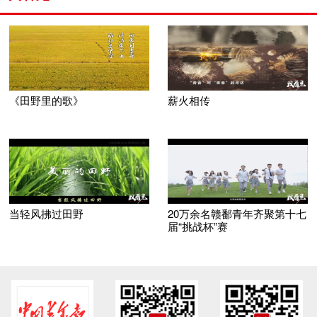
《田野里的歌》
薪火相传
当轻风拂过田野
20万余名赣鄱青年齐聚第十七
届“挑战杯”赛